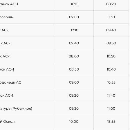
ганск АС-1
06:01
08:20
Россошь
07:00
11:30
 АС-1
07:10
09:40
к АС-1
07:40
09:50
к АС-1
08:00
10:50
нск АС-1
08:30
10:40
родонецк АС
09:00
10:55
ск АС-1
09:20
11:40
атура (Рубежное)
09:30
11:00
ый Оскол
10:00
18:55