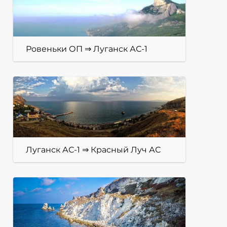
Ровеньки ОП ⇒ Луганск АС-1
Луганск АС-1 ⇒ Красный Луч АС