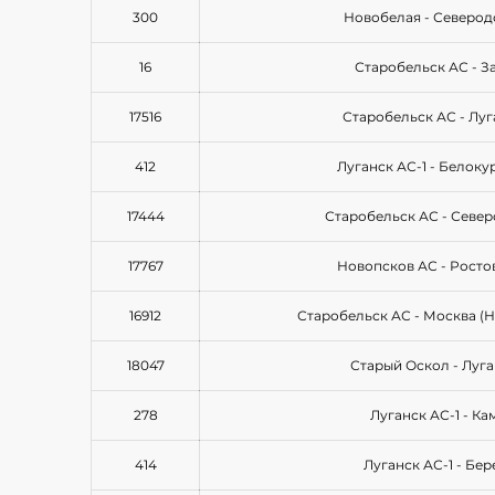
300
Новобелая - Северод
16
Старобельск АС - З
17516
Старобельск АС - Луг
412
Луганск АС-1 - Белок
17444
Старобельск АС - Севе
17767
Новопсков АС - Росто
16912
Старобельск АС - Москва (
18047
Старый Оскол - Луга
278
Луганск АС-1 - Ка
414
Луганск АС-1 - Бер