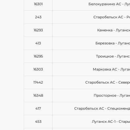
16301
Белокуракино АС - Лу
243
Старобельск АС - 
16293
Каменка - Луганск
413
Березовка - Луганс
16295
Троицкое - Луганс
16303
Марковка АС - Луга
17442
Старобельск АС - Севе
16348
Просторное - Луган
417
Старобельск АС - Спецкоменд
453
Луганск АС-1 - Стар