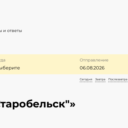
ы и ответы
уда
Отправление
Сегодня
Завтра
Послезавтра
Старобельск"»