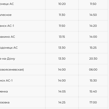
онецк АС
10:20
11:50
алесное
11:30
14:50
анск АС-1
11:50
14:20
уракино АС
13:15
14:00
родонецк АС
13:30
15:25
в-на-Дону
13:30
20:30
Новоясеневская)
14:00
06:00
нск АС-1
14:00
15:30
менка
14:05
15:40
езовка
14:25
17:00