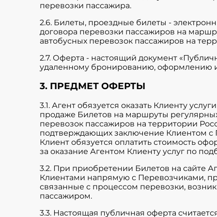
перевозки пассажира.
2.6. Билеты, проездные билеты - электр
договора перевозки пассажиров на маршру
автобусных перевозок пассажиров на тер
2.7. Оферта - настоящий документ «Публич
удаленному бронированию, оформлению и пр
3. ПРЕДМЕТ ОФЕРТЫ
3.1. Агент обязуется оказать Клиенту усл
продаже Билетов на маршруты регулярных 
перевозок пассажиров на территории Рос
подтверждающих заключение Клиентом с П
Клиент обязуется оплатить стоимость офо
за оказание Агентом Клиенту услуг по по
3.2. При приобретении Билетов на сайте 
Клиентами напрямую с Перевозчиками, пр
связанные с процессом перевозки, возни
пассажиром.
3.3. Настоящая публичная оферта считает