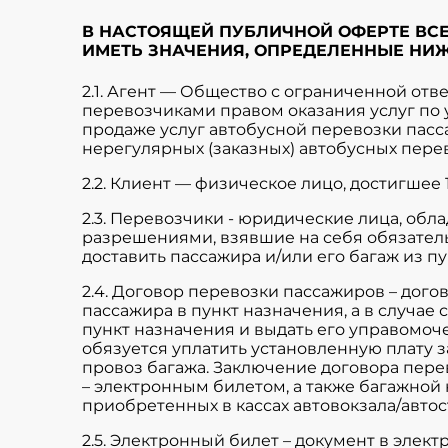
В НАСТОЯЩЕЙ ПУБЛИЧНОЙ ОФЕРТЕ ВС
ИМЕТЬ ЗНАЧЕНИЯ, ОПРЕДЕЛЕННЫЕ НИЖ
2.1. Агент — Общество с ограниченной от
перевозчиками правом оказания услуг п
продаже услуг автобусной перевозки пасс
нерегулярных (заказных) автобусных пере
2.2. Клиент — физическое лицо, достигшее
2.3. Перевозчики - юридические лица, о
разрешениями, взявшие на себя обязатель
доставить пассажира и/или его багаж из п
2.4. Договор перевозки пассажиров – дого
пассажира в пункт назначения, а в случае
пункт назначения и выдать его управомоч
обязуется уплатить установленную плату за
провоз багажа. Заключение договора пер
– электронным билетом, а также багажной 
приобретенных в кассах автовокзала/автос
2.5. Электронный билет – документ в эле