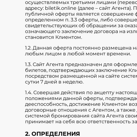
осуществляемых третьими лицами (перевоз
адресу: biletik.online (далее – сайт Аген
публичной оферты является совершение ф
определенном п. 3.3 оферты, либо соверш
свидетельствующих об обращении за оказа
означающего заключение договора на изл
становится Клиентом.
1.2. Данная оферта постоянно размещена н
любым лицом в любой момент времени.
1.3. Сайт Агента предназначен для оформ
билетов, подтверждающих заключение Кли
посредством размещенной на сайте систе
сутки 7 дней в неделю.
1.4. Совершая действия по акцепту насто
положениями данной оферты, подтвержда
дееспособность, достижение Клиентом возр
договорные отношения с Агентом, а также
системой бронирования сайта Агента свои
принимает на себя всю ответственность за 
2. ОПРЕДЕЛЕНИЯ