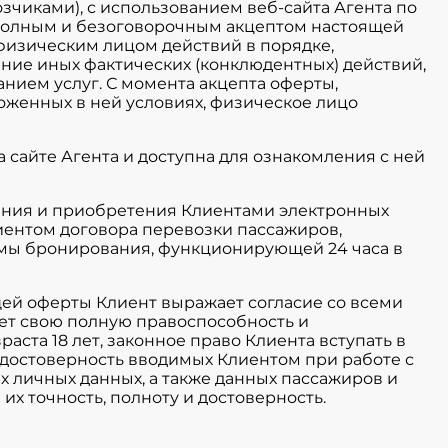
чиками), с использованием веб-сайта Агента по
та). Полным и безоговорочным акцептом настоящей
изическим лицом действий в порядке,
ение иных фактических (конклюдентных) действий,
нием услуг. С момента акцепта оферты,
оженных в ней условиях, физическое лицо
а сайте Агента и доступна для ознакомления с ней
ления и приобретения Клиентами электронных
ентом договора перевозки пассажиров,
мы бронирования, функционирующей 24 часа в
ящей оферты Клиент выражает согласие со всеми
ет свою полную правоспособность и
аста 18 лет, законное право Клиента вступать в
 достоверность вводимых Клиентом при работе с
х личных данных, а также данных пассажиров и
их точность, полноту и достоверность.