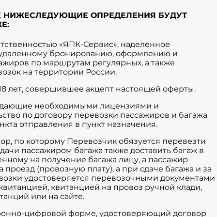
Е НИЖЕСЛЕДУЮЩИЕ ОПРЕДЕЛЕНИЯ БУДУТ
Е:
ветственностью «ЯПК-Сервис», наделенное
о удаленному бронированию, оформлению и
ажиров по маршрутам регулярных, а также
возок на территории России.
 18 лет, совершившее акцепт настоящей оферты.
бладающие необходимыми лицензиями и
ство по договору перевозки пассажиров и багажа
ункта отправления в пункт назначения.
вор, по которому Перевозчик обязуется перевезти
 сдачи пассажиром багажа также доставить багаж в
енному на получение багажа лицу, а пассажир
 проезд (провозную плату), а при сдаче багажа и за
евозки удостоверяется перевозочными документами
квитанцией, квитанцией на провоз ручной клади,
танций или на сайте.
ктронно-цифровой форме, удостоверяющий договор