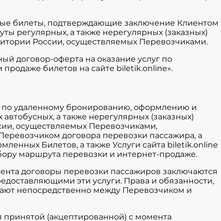
онные билеты, подтверждающие заключение Клиентом
ты регулярных, а также нерегулярных (заказных)
ритории России, осуществляемых Перевозчиками.
ный договор-оферта на оказание услуг по
одаже билетов на сайте biletik.online».
уги по удаленному бронированию, оформлению и
автобусных, а также нерегулярных (заказных)
сии, осуществляемых Перевозчиками,
еревозчиком договора перевозки пассажира, а
рмленных Билетов, а также
Услуги сайта biletik.online
дбору маршрута перевозки и интернет-продаже.
Агента договоры перевозки пассажиров заключаются
едоставляющими эти услуги. Права и обязанности,
кают непосредственно между Перевозчиком и
ся принятой (акцептированной) с момента