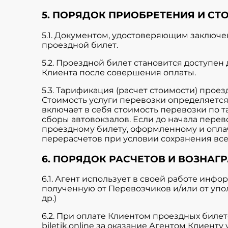
5. ПОРЯДОК ПРИОБРЕТЕНИЯ И С
5.1. Документом, удостоверяющим заключе
проездной билет.
5.2. Проездной билет становится доступен
Клиента после совершения оплаты.
5.3. Тарификация (расчет стоимости) прое
Стоимость услуги перевозки определяется
включает в себя стоимость перевозки по т
сборы автовокзалов. Если до начала пере
проездному билету, оформленному и опла
перерасчетов при условии сохранения все
6. ПОРЯДОК РАСЧЕТОВ И ВОЗНАГ
6.1. Агент использует в своей работе инфо
полученную от Перевозчиков и/или от упо
др.)
6.2. При оплате Клиентом проездных биле
biletik.online
за оказание Агентом Клиенту 