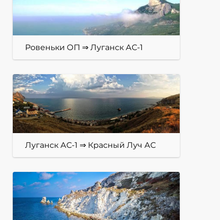
Ровеньки ОП ⇒ Луганск АС-1
Луганск АС-1 ⇒ Красный Луч АС