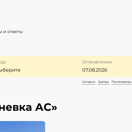
ы и ответы
уда
Отправление
Сегодня
Завтра
Послезавтра
невка АС»