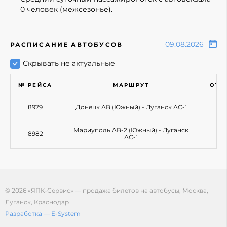
0 человек (межсезонье).
РАСПИСАНИЕ АВТОБУСОВ
Скрывать не актуальные
№ РЕЙСА
МАРШРУТ
ОТП
8979
Донецк АВ (Южный) - Луганск АС-1
Мариуполь АВ-2 (Южный) - Луганск
8982
АС-1
© 2026 «ЯПК-Сервис» — продажа билетов на автобусы, Москва,
Луганск, Краснодар
Разработка — E-System